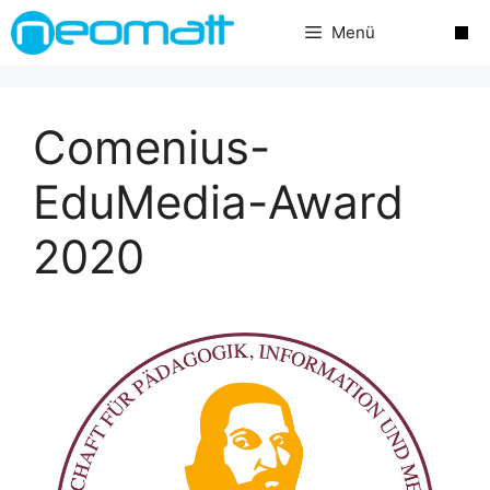
Zum
Menü
Inhalt
springen
Comenius-
EduMedia-Award
2020