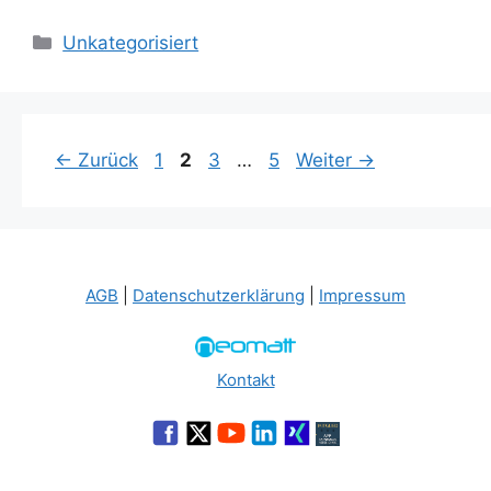
Kategorien
Unkategorisiert
Seite
Seite
Seite
Seite
←
Zurück
1
2
3
…
5
Weiter
→
AGB
|
Datenschutzerklärung
|
Impressum
Kontakt